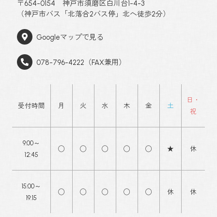
〒654-0154 神戸市須磨区白川台1-4-3
（神戸市バス「北落合2バス停」北へ徒歩2分）
Googleマップで見る
078-796-4222（FAX兼用）
日・
受付時間
月
火
水
木
金
土
祝
9:00～
◯
◯
◯
◯
◯
★
休
12:45
15:00～
◯
◯
◯
◯
◯
休
休
19:15